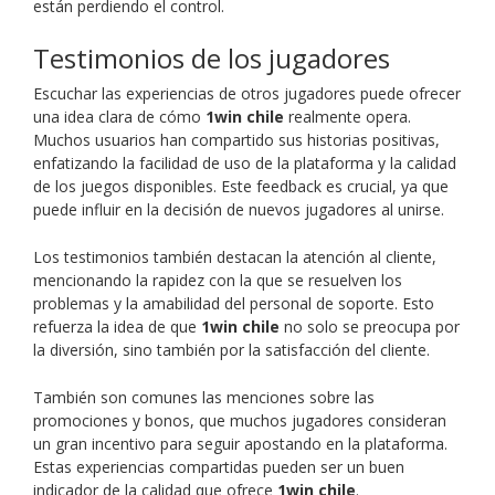
están perdiendo el control.
Testimonios de los jugadores
Escuchar las experiencias de otros jugadores puede ofrecer
una idea clara de cómo
1win chile
realmente opera.
Muchos usuarios han compartido sus historias positivas,
enfatizando la facilidad de uso de la plataforma y la calidad
de los juegos disponibles. Este feedback es crucial, ya que
puede influir en la decisión de nuevos jugadores al unirse.
Los testimonios también destacan la atención al cliente,
mencionando la rapidez con la que se resuelven los
problemas y la amabilidad del personal de soporte. Esto
refuerza la idea de que
1win chile
no solo se preocupa por
la diversión, sino también por la satisfacción del cliente.
También son comunes las menciones sobre las
promociones y bonos, que muchos jugadores consideran
un gran incentivo para seguir apostando en la plataforma.
Estas experiencias compartidas pueden ser un buen
indicador de la calidad que ofrece
1win chile
.