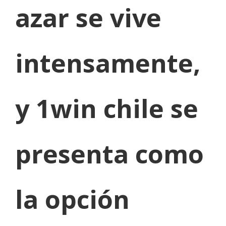
azar se vive
intensamente,
y 1win chile se
presenta como
la opción