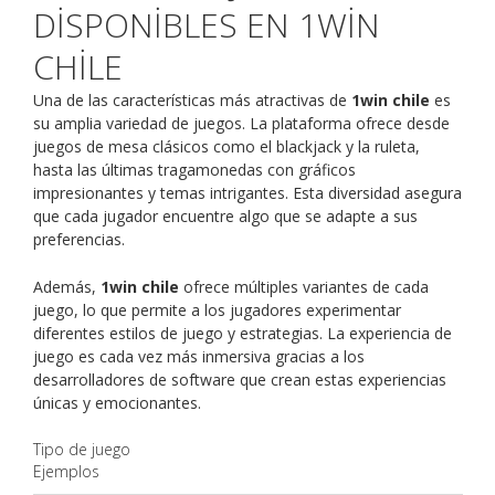
DISPONIBLES EN 1WIN
CHILE
Una de las características más atractivas de
1win chile
es
su amplia variedad de juegos. La plataforma ofrece desde
juegos de mesa clásicos como el blackjack y la ruleta,
hasta las últimas tragamonedas con gráficos
impresionantes y temas intrigantes. Esta diversidad asegura
que cada jugador encuentre algo que se adapte a sus
preferencias.
Además,
1win chile
ofrece múltiples variantes de cada
juego, lo que permite a los jugadores experimentar
diferentes estilos de juego y estrategias. La experiencia de
juego es cada vez más inmersiva gracias a los
desarrolladores de software que crean estas experiencias
únicas y emocionantes.
Tipo de juego
Ejemplos