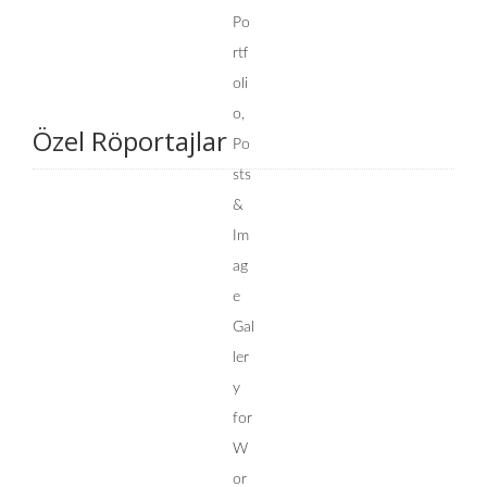
Özel Röportajlar