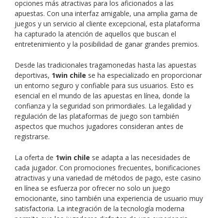
opciones más atractivas para los aficionados a las
apuestas. Con una interfaz amigable, una amplia gama de
juegos y un servicio al cliente excepcional, esta plataforma
ha capturado la atención de aquellos que buscan el
entretenimiento y la posibilidad de ganar grandes premios.
Desde las tradicionales tragamonedas hasta las apuestas
deportivas,
1win chile
se ha especializado en proporcionar
un entorno seguro y confiable para sus usuarios. Esto es
esencial en el mundo de las apuestas en línea, donde la
confianza y la seguridad son primordiales. La legalidad y
regulación de las plataformas de juego son también
aspectos que muchos jugadores consideran antes de
registrarse.
La oferta de
1win chile
se adapta a las necesidades de
cada jugador. Con promociones frecuentes, bonificaciones
atractivas y una variedad de métodos de pago, este casino
en línea se esfuerza por ofrecer no solo un juego
emocionante, sino también una experiencia de usuario muy
satisfactoria. La integración de la tecnología moderna