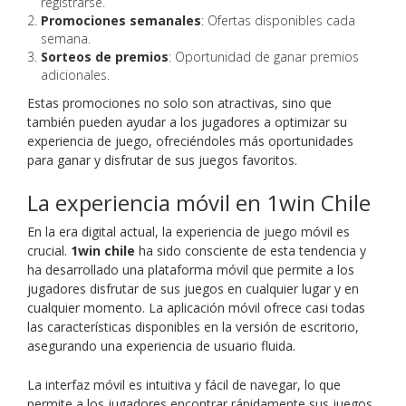
registrarse.
Promociones semanales
: Ofertas disponibles cada
semana.
Sorteos de premios
: Oportunidad de ganar premios
adicionales.
Estas promociones no solo son atractivas, sino que
también pueden ayudar a los jugadores a optimizar su
experiencia de juego, ofreciéndoles más oportunidades
para ganar y disfrutar de sus juegos favoritos.
La experiencia móvil en 1win Chile
En la era digital actual, la experiencia de juego móvil es
crucial.
1win chile
ha sido consciente de esta tendencia y
ha desarrollado una plataforma móvil que permite a los
jugadores disfrutar de sus juegos en cualquier lugar y en
cualquier momento. La aplicación móvil ofrece casi todas
las características disponibles en la versión de escritorio,
asegurando una experiencia de usuario fluida.
La interfaz móvil es intuitiva y fácil de navegar, lo que
permite a los jugadores encontrar rápidamente sus juegos