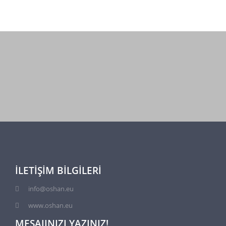
İLETIŞIM BILGILERI
info@oshan.eu
www.oshan.eu
MESAJINIZI YAZINIZ!