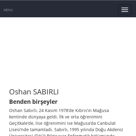
Resmi Web Sayfası
MENU
OSHAN SABIRLI KİMDİR?
O bir medya profesyöneli
Oshan SABIRLI
Benden birşeyler
Oshan Sabırlı, 24 Kasım 1978’de Kıbrıs’ın Mağusa
kentinde dünyaya geldi. İlk ve orta öğrenimini
Geçitkale’de, lise öğrenimini ise Mağusa’da Canbulat
Lisesi’nde tamamladı. Sabırlı, 1995 yılında Doğu Akdeniz
Üniversitesi (DAÜ) Bilgisayar Enformatik bölümünde